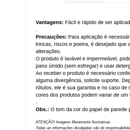
início
da
Galeria
de
Vantagens:
Fácil e rápido de ser aplica
imagens
.
Precauções:
Para aplicação é necessári
trincas, riscos e poeira, é desejado que
alterações.
O produto é lavável e impermeável, pode
pano úmido (sem esfregar) e usar deter
Ao receber o produto é necessário confer
alguma divergência, solicite suporte. D
rótulos, ele é sua garantia e no caso de
cores dos produtos podem variar de um l
.
Obs.:
O tom da cor do papel de parede p
.
ATENÇÃO! Imagens Meramente Ilustrativas.
Todas as informações divulgadas são de responsabilida