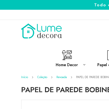
Todo 
Pular
para
o
conteúdo
Home Decor
Papel 
Início
Coleção
Revoada
PAPEL DE PAREDE BOBI
PAPEL DE PAREDE BOBIN
Pular
para