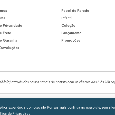
omos
Papel de Parede
nta
Infantil
de Privacidade
Coleção
de Frete
Lançamento
de Garantia
Promoções
 Devoluções
-lo(a) através dos nossos canais de contato com os clientes das 8 às 18h se
reitos reservados All Rights
hor experiência do nosso site. Por sua visita contínua ao nosso site, sem alt
lítica de Privacidade