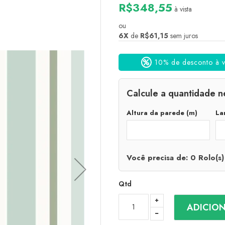
R$348,55
à vista
ou
6X
de
R$61,15
sem juros
10% de desconto à vi
Calcule a quantidade n
Altura da parede (m)
La
Você precisa de:
0
Rolo(s)
Qtd
ADICIO