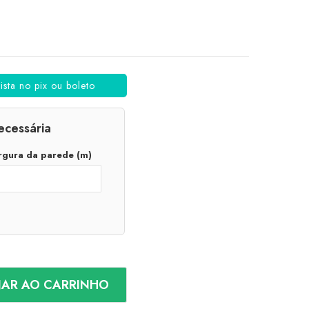
sta no pix ou boleto
ecessária
rgura da parede (m)
NAR AO CARRINHO