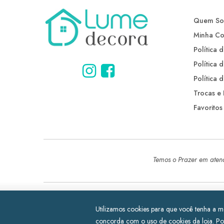
Quem S
Minha Co
Política 
Política 
Política 
Trocas e
Favoritos
Temos o Prazer em atendê
CNPJ: 37.595.686/0001-10 - LUME Colchões ® 2022 Todos os di
Utilizamos cookies para que você tenha a mel
Reserved.
Desenvolvido por
Web Maringá
concorda com o uso de cookies da loja.
Po