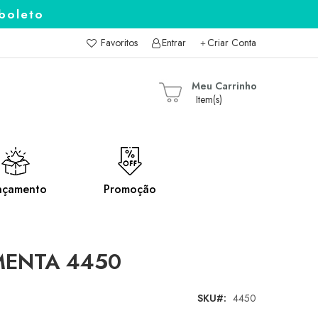
boleto
Favoritos
Entrar
Criar Conta
uisa
Meu Carrinho
nçamento
Promoção
 MENTA 4450
SKU
4450