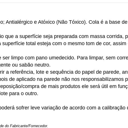
do; Antialérgico e Atóxico (Não Tóxico). Cola é a base d
o que a superfície seja preparada com massa corrida, p
 a superfície total esteja com o mesmo tom de cor, assim
 ser limpo com pano umedecido. Para limpar, sem correr
gente ou sabão neutro.
ir a referência, lote e sequência do papel de parede, an
epois de aplicado na parede não nos responsabilizamos 
 reposição/compra de mais produtos ele será útil em funçã
ote para o outro.
oderá sofrer leve variação de acordo com a calibração d
de do Fabricante/Fornecedor.