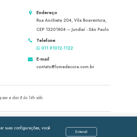
Endereço
Rua Anchieta 204, Vila Boaventura,
CEP 13201804 – Jundiaí - São Paulo
Telefone
011 91012-1122
E-mail
contato@lumedecora.com.br
g-sex e das 8 às 14h sáb.
erar suas configurações, você
Entendi