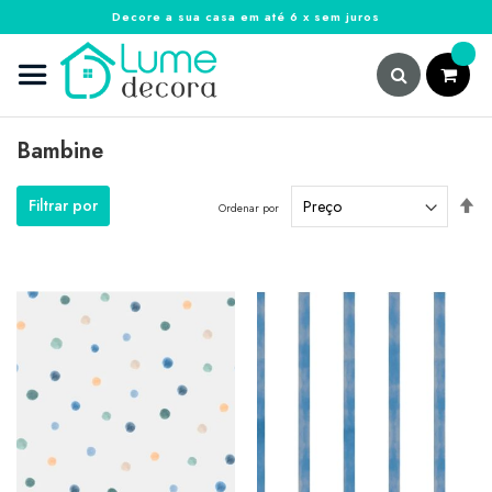
Decore a sua casa em até 6 x sem juros
Pular
para
o
conteúdo
Pesquisa
Bambine
De
Filtrar por
Ordenar por
Di
De