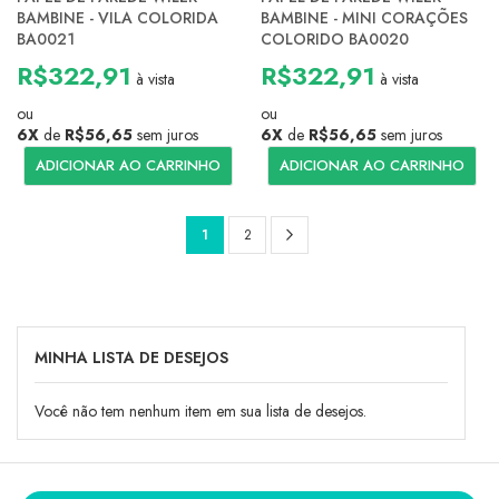
BAMBINE - VILA COLORIDA
BAMBINE - MINI CORAÇÕES
BA0021
COLORIDO BA0020
R$322,91
R$322,91
à vista
à vista
ou
ou
6X
de
R$56,65
sem juros
6X
de
R$56,65
sem juros
ADICIONAR AO CARRINHO
ADICIONAR AO CARRINHO
Página
Página
Próximo
Você
Página
1
2
esta
lendo
a
MINHA LISTA DE DESEJOS
pagina
Você não tem nenhum item em sua lista de desejos.