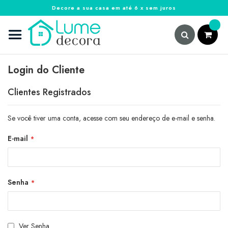
Decore a sua casa em até 6 x sem juros
Pular
para
o
conteúdo
Pesquisa
Login do Cliente
Clientes Registrados
Se você tiver uma conta, acesse com seu endereço de e-mail e senha.
E-mail
Senha
Ver Senha