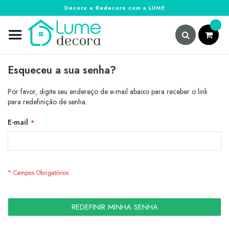
Decore e Redecore com a LUME
Pular
para
o
conteúdo
Pesquisa
Esqueceu a sua senha?
Por favor, digite seu endereço de e-mail abaixo para receber o link
para redefinição de senha.
E-mail
REDEFINIR MINHA SENHA