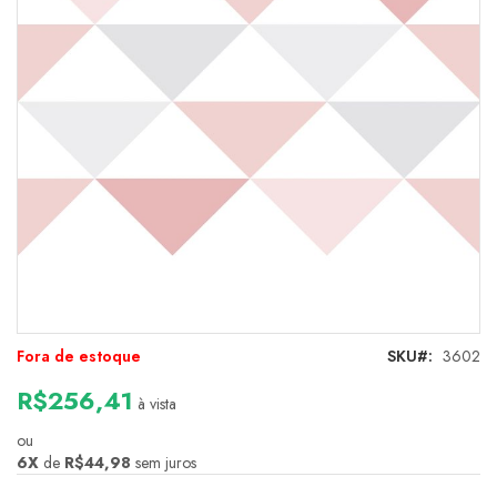
Saltar
Fora de estoque
SKU
3602
para
o
R$256,41
à vista
início
da
ou
Galeria
6X
de
R$44,98
sem juros
de