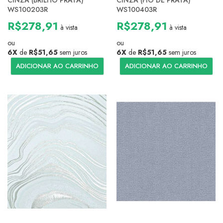
CINZA (BRILHO PRATA)
CINZA (FIO DE PRATA)
WS100203R
WS100403R
R$278,91
R$278,91
à vista
à vista
ou
ou
6X
de
R$51,65
sem juros
6X
de
R$51,65
sem juros
ADICIONAR AO CARRINHO
ADICIONAR AO CARRINHO