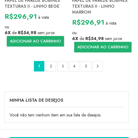
PAPEL DE PAREDE BOBINEX
PAPEL DE PAREDE BOBINEX
TEXTURAS II - LINHO BEGE
TEXTURAS II - LINHO
MARROM
R$296,91
à vista
R$296,91
à vista
ou
6X
de
R$54,98
sem juros
ou
6X
de
R$54,98
sem juros
ADICIONAR AO CARRINHO
ADICIONAR AO CARRINHO
Página
Página
Próximo
Você
Página
Página
Página
Página
1
2
3
4
5
esta
lendo
a
MINHA LISTA DE DESEJOS
pagina
Você não tem nenhum item em sua lista de desejos.