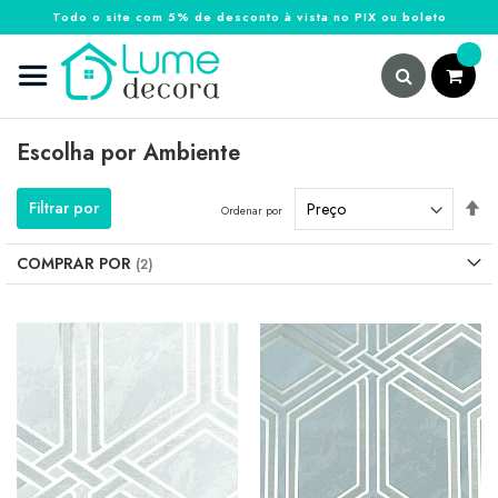
Todo o site com 5% de desconto à vista no PIX ou boleto
Pular
para
o
conteúdo
Pesquisa
Escolha por Ambiente
De
Filtrar por
Ordenar por
Di
De
COMPRAR POR